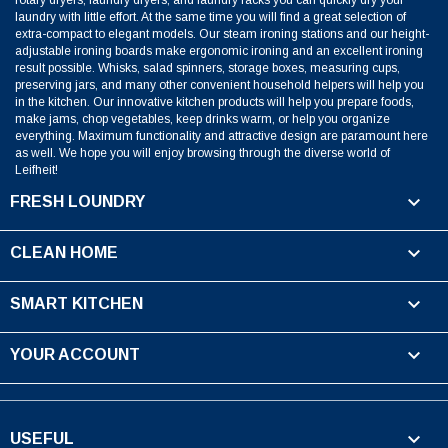
rotary dryers, laundry dryers, and laundry racks you can quickly dry your
laundry with little effort. At the same time you will find a great selection of
extra-compact to elegant models. Our steam ironing stations and our height-
adjustable ironing boards make ergonomic ironing and an excellent ironing
result possible. Whisks, salad spinners, storage boxes, measuring cups,
preserving jars, and many other convenient household helpers will help you
in the kitchen. Our innovative kitchen products will help you prepare foods,
make jams, chop vegetables, keep drinks warm, or help you organize
everything. Maximum functionality and attractive design are paramount here
as well. We hope you will enjoy browsing through the diverse world of
Leifheit!

FRESH LOUNDRY

CLEAN HOME

SMART KITCHEN

YOUR ACCOUNT

USEFUL