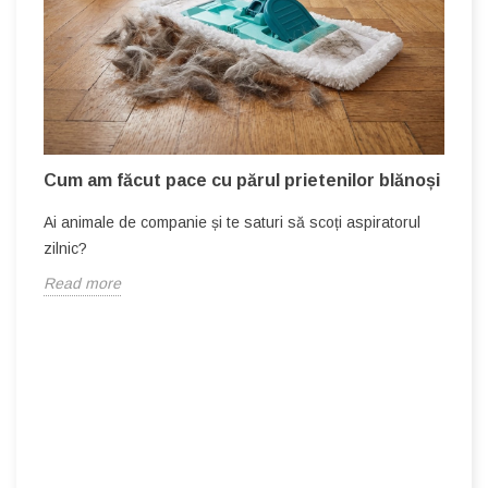
C
p
Î
c
R
!
Cum am făcut pace cu părul prietenilor blănoși
Ai animale de companie și te saturi să scoți aspiratorul
zilnic?
Read more