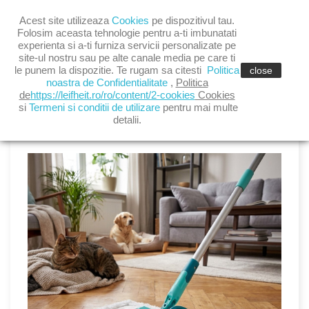

Acest site utilizeaza
Cookies
pe dispozitivul tau.

shopping_cart
(0)
Folosim aceasta tehnologie pentru a-ti imbunatati
experienta si a-ti furniza servicii personalizate pe
site-ul nostru sau pe alte canale media pe care ti

le punem la dispozitie. Te rugam sa citesti
Politica
close
noastra de Confidentialitate
,
Politica
de
https://leifheit.ro/ro/content/2-cookies
Cookies
si
Termeni si conditii de utilizare
pentru mai multe
detalii.
LATEST POSTS