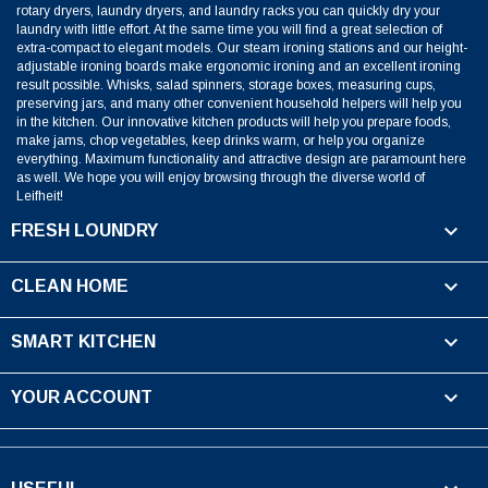
rotary dryers, laundry dryers, and laundry racks you can quickly dry your
laundry with little effort. At the same time you will find a great selection of
extra-compact to elegant models. Our steam ironing stations and our height-
adjustable ironing boards make ergonomic ironing and an excellent ironing
result possible. Whisks, salad spinners, storage boxes, measuring cups,
preserving jars, and many other convenient household helpers will help you
in the kitchen. Our innovative kitchen products will help you prepare foods,
make jams, chop vegetables, keep drinks warm, or help you organize
everything. Maximum functionality and attractive design are paramount here
as well. We hope you will enjoy browsing through the diverse world of
Leifheit!

FRESH LOUNDRY

CLEAN HOME

SMART KITCHEN

YOUR ACCOUNT