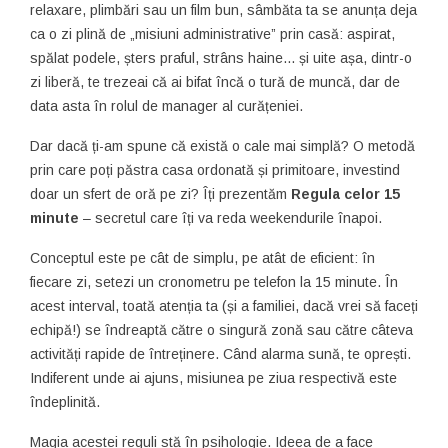
relaxare, plimbări sau un film bun, sâmbăta ta se anunța deja
ca o zi plină de „misiuni administrative” prin casă: aspirat,
spălat podele, șters praful, strâns haine... și uite așa, dintr-o
zi liberă, te trezeai că ai bifat încă o tură de muncă, dar de
data asta în rolul de manager al curățeniei.
Dar dacă ți-am spune că există o cale mai simplă? O metodă
prin care poți păstra casa ordonată și primitoare, investind
doar un sfert de oră pe zi? Îți prezentăm
Regula celor 15
minute
– secretul care îți va reda weekendurile înapoi.
Conceptul este pe cât de simplu, pe atât de eficient: în
fiecare zi, setezi un cronometru pe telefon la 15 minute. În
acest interval, toată atenția ta (și a familiei, dacă vrei să faceți
echipă!) se îndreaptă către o singură zonă sau către câteva
activități rapide de întreținere. Când alarma sună, te oprești.
Indiferent unde ai ajuns, misiunea pe ziua respectivă este
îndeplinită.
Magia acestei reguli stă în psihologie. Ideea de a face