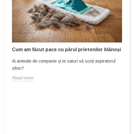
C
p
Î
c
R
!
Cum am făcut pace cu părul prietenilor blănoși
Ai animale de companie și te saturi să scoți aspiratorul
zilnic?
Read more