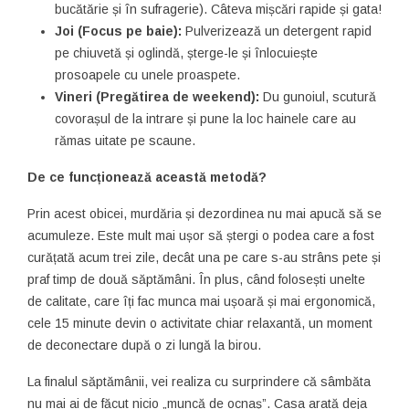
bucătărie și în sufragerie). Câteva mișcări rapide și gata!
Joi (Focus pe baie):
Pulverizează un detergent rapid
pe chiuvetă și oglindă, șterge-le și înlocuiește
prosoapele cu unele proaspete.
Vineri (Pregătirea de weekend):
Du gunoiul, scutură
covorașul de la intrare și pune la loc hainele care au
rămas uitate pe scaune.
De ce funcționează această metodă?
Prin acest obicei, murdăria și dezordinea nu mai apucă să se
acumuleze. Este mult mai ușor să ștergi o podea care a fost
curățată acum trei zile, decât una pe care s-au strâns pete și
praf timp de două săptămâni. În plus, când folosești unelte
de calitate, care îți fac munca mai ușoară și mai ergonomică,
cele 15 minute devin o activitate chiar relaxantă, un moment
de deconectare după o zi lungă la birou.
La finalul săptămânii, vei realiza cu surprindere că sâmbăta
nu mai ai de făcut nicio „muncă de ocnaș”. Casa arată deja