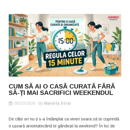
CUM SĂ AI O CASĂ CURATĂ FĂRĂ
SĂ-ȚI MAI SACRIFICI WEEKENDUL
05/22/2026
By
Marieta Strat
De câte ori nu ți s-a întâmplat ca vineri seara să te cuprindă
o ușoară anxietatecând te gândești la weekend? În loc de