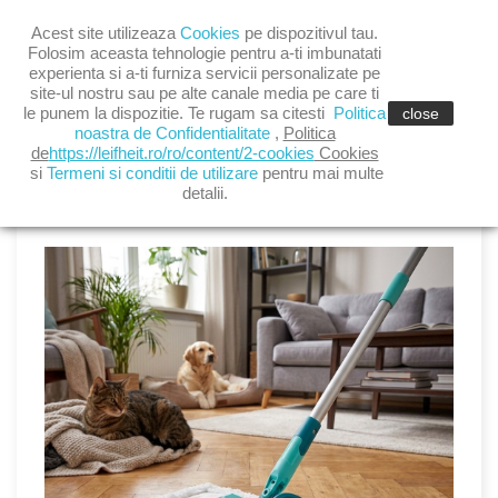

Acest site utilizeaza
Cookies
pe dispozitivul tau.

shopping_cart
(0)
Folosim aceasta tehnologie pentru a-ti imbunatati
experienta si a-ti furniza servicii personalizate pe
site-ul nostru sau pe alte canale media pe care ti

le punem la dispozitie. Te rugam sa citesti
Politica
close
noastra de Confidentialitate
,
Politica
de
https://leifheit.ro/ro/content/2-cookies
Cookies
si
Termeni si conditii de utilizare
pentru mai multe
detalii.
LATEST POSTS