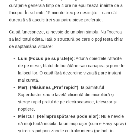
curățenie generală timp de 4 ore ne epuizează înainte de a
începe. În schimb, 15 minute trec pe nesimțite – cam cât
durează să asculți trei sau patru piese preferate.
Ca să funcționeze, ai nevoie de un plan simplu. Nu încerca
să faci totul odată. Iată o structură pe care o poți testa chiar
de săptămâna viitoare:
Luni (Focus pe suprafețe):
Adună obiectele rătăcite
de pe mese, blatul de bucătărie sau canapea și pune-le
la locul lor. O casă fără dezordine vizuală pare instant
mai curată.
Marți (Misiunea „Praf rapid”):
Ia pămătuful
Superduster sau o lavetă eficientă din microfibră și
șterge rapid praful de pe electrocasnice, televizor și
noptiere.
Miercuri (Reîmprospătarea podelelor):
Nu e nevoie
să muți toată mobila. Ia un mop ușor (cum e Easy spray)
și treci rapid prin zonele cu trafic intens (pe hol, în