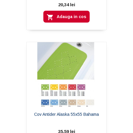
20,34 lei

Adauga in cos
Cov Antider Alaska 55x55 Bahama
35,59 lei