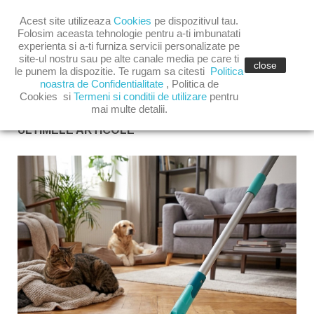

Acest site utilizeaza
Cookies
pe dispozitivul tau.

shopping_cart
(0)
Folosim aceasta tehnologie pentru a-ti imbunatati
experienta si a-ti furniza servicii personalizate pe
site-ul nostru sau pe alte canale media pe care ti

close
le punem la dispozitie. Te rugam sa citesti
Politica
noastra de Confidentialitate
,
Politica de
Cookies
si
Termeni si conditii de utilizare
pentru
mai multe detalii.
ULTIMELE ARTICOLE