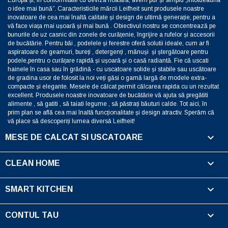
o idee mai bună”. Caracteristicile mărcii Leifheit sunt produsele noastre
inovatoare de cea mai înaltă calitate și design de ultimă generație, pentru a
vă face viața mai ușoară și mai bună . Obiectivul nostru se concentrează pe
bunurile de uz casnic din zonele de curățenie, îngrijire a rufelor și accesorii
de bucătărie. Pentru băi , podelele și ferestre oferă solutii ideale, cum ar fi
aspiratoare de geamuri, bureți , detergenți , mănuși și ștergătoare pentru
podele,pentru o curățare rapidă și ușoară și o casă radiantă. Fie că uscati
hainele în casa sau în grădină - cu uscatoare solide și stabile sau uscătoare
de gradina usor de folosit la noi veți găsi o gamă largă de modele extra-
compacte și elegante. Mesele de călcat permit călcarea rapida cu un rezultat
excellent. Produsele noastre inovatoare de bucătărie vă ajuta să pregătiti
alimente , să gatiti , să taiati legume , să păstrați băuturi calde. Tot aici, în
prim plan se află cea mai înaltă funcționalitate și design atractiv. Sperăm că
vă place să descoperiți lumea diversă Leifheit!

MESE DE CALCAT SI USCATOARE

CLEAN HOME

SMART KITCHEN

CONTUL TAU