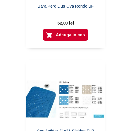
Bara Perd.dus Ova Rondo BF
62,03 lei

Adauga in cos
Cov Antider 71x36 Sibirien ELB