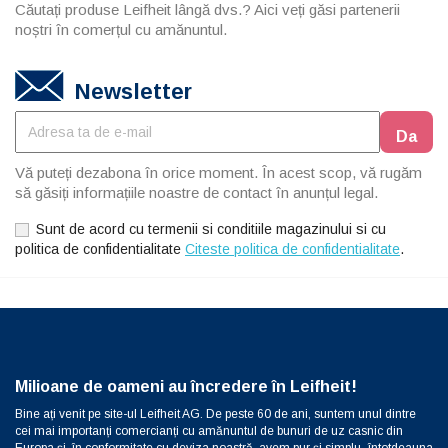
Căutați produse Leifheit lângă dvs.? Aici veți găsi partenerii
noștri în comerțul cu amănuntul.
Newsletter
Vă puteți dezabona în orice moment. În acest scop, vă rugăm
să găsiți informațiile noastre de contact în anunțul legal.
Sunt de acord cu termenii si conditiile magazinului si cu
politica de confidentialitate
Citeste politica de confidentialitate
.
Milioane de oameni au încredere în Leifheit!
Bine ați venit pe site-ul Leifheit AG. De peste 60 de ani, suntem unul dintre
cei mai importanți comercianți cu amănuntul de bunuri de uz casnic din
Europa și, în conformitate cu deviza noastră, avem pur și simplu „întotdeauna