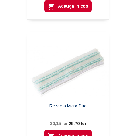

Adauga in cos
Rezerva Micro Duo
25,70 lei
30,15 lei
Adauga in cos