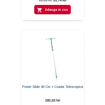
55,74 lei
65,38 lei

Adauga in cos
Power Slide 40 Cm + Coada Telescopica
183,02 lei