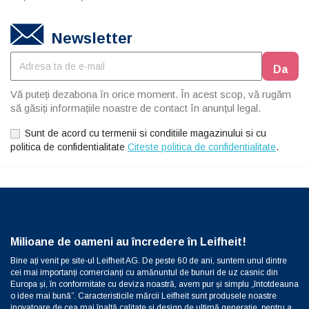
Newsletter
Vă puteți dezabona în orice moment. În acest scop, vă rugăm
să găsiți informațiile noastre de contact în anunțul legal.
Sunt de acord cu termenii si conditiile magazinului si cu
politica de confidentialitate
Citeste politica de confidentialitate
.
Milioane de oameni au încredere în Leifheit!
Bine ați venit pe site-ul Leifheit AG. De peste 60 de ani, suntem unul dintre
cei mai importanți comercianți cu amănuntul de bunuri de uz casnic din
Europa și, în conformitate cu deviza noastră, avem pur și simplu „întotdeauna
o idee mai bună”. Caracteristicile mărcii Leifheit sunt produsele noastre
inovatoare de cea mai înaltă calitate și design de ultimă generație, pentru a