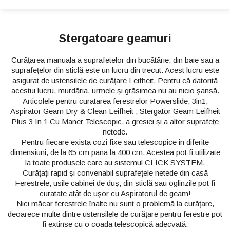
Stergatoare geamuri
Curățarea manuala a suprafetelor din bucătărie, din baie sau a
suprafețelor din sticlă este un lucru din trecut. Acest lucru este
asigurat de ustensilele de curățare Leifheit. Pentru că datorită
acestui lucru, murdăria, urmele și grăsimea nu au nicio șansă.
Articolele pentru curatarea ferestrelor Powerslide, 3in1,
Aspirator Geam Dry & Clean Leifheit , Stergator Geam Leifheit
Plus 3 In 1 Cu Maner Telescopic, a gresiei și a altor suprafețe
netede.
Pentru fiecare exista cozi fixe sau telescopice in diferite
dimensiuni, de la 65 cm pana la 400 cm. Acestea pot fi utilizate
la toate produsele care au sistemul CLICK SYSTEM.
Curățați rapid și convenabil suprafețele netede din casă
Ferestrele, usile cabinei de duș, din sticlă sau oglinzile pot fi
curatate atât de ușor cu Aspiratorul de geam!
Nici măcar ferestrele înalte nu sunt o problemă la curățare,
deoarece multe dintre ustensilele de curățare pentru ferestre pot
fi extinse cu o coada telescopică adecvată.