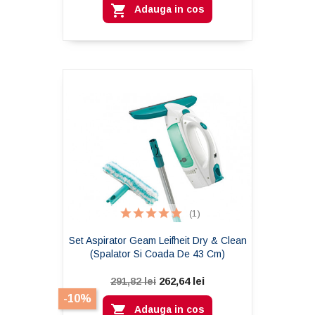

Adauga in cos
(1)
Set Aspirator Geam Leifheit Dry & Clean
(spalator Si Coada De 43 Cm)
262,64 lei
291,82 lei
-10%

Adauga in cos