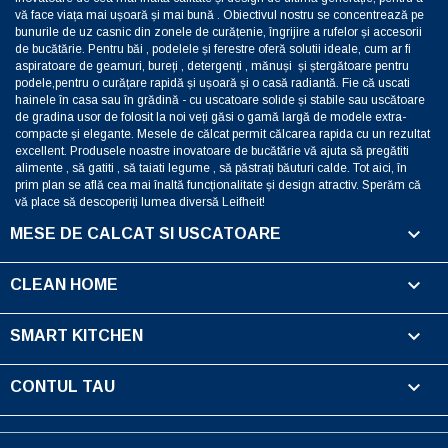
vă face viața mai ușoară și mai bună . Obiectivul nostru se concentrează pe
bunurile de uz casnic din zonele de curățenie, îngrijire a rufelor și accesorii
de bucătărie. Pentru băi , podelele și ferestre oferă solutii ideale, cum ar fi
aspiratoare de geamuri, bureți , detergenți , mănuși și ștergătoare pentru
podele,pentru o curățare rapidă și ușoară și o casă radiantă. Fie că uscati
hainele în casa sau în grădină - cu uscatoare solide și stabile sau uscătoare
de gradina usor de folosit la noi veți găsi o gamă largă de modele extra-
compacte și elegante. Mesele de călcat permit călcarea rapida cu un rezultat
excellent. Produsele noastre inovatoare de bucătărie vă ajuta să pregătiti
alimente , să gatiti , să taiati legume , să păstrați băuturi calde. Tot aici, în
prim plan se află cea mai înaltă funcționalitate și design atractiv. Sperăm că
vă place să descoperiți lumea diversă Leifheit!

MESE DE CALCAT SI USCATOARE

CLEAN HOME

SMART KITCHEN

CONTUL TAU