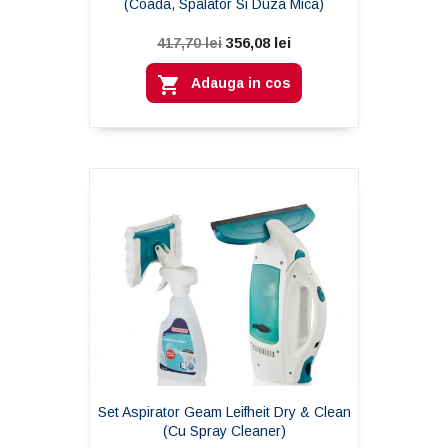
(coada, Spalator Si Duza Mica)
356,08 lei
417,70 lei

Adauga in cos
Set Aspirator Geam Leifheit Dry & Clean
(cu Spray Cleaner)