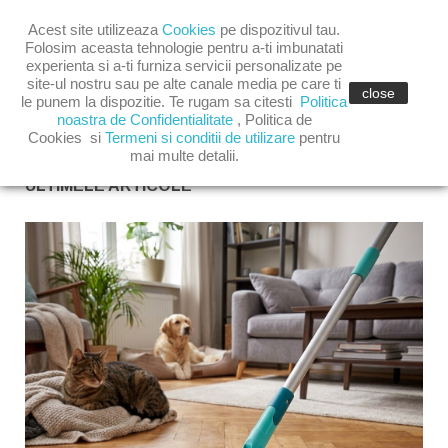

Acest site utilizeaza
Cookies
pe dispozitivul tau.

shopping_cart
(0)
Folosim aceasta tehnologie pentru a-ti imbunatati
experienta si a-ti furniza servicii personalizate pe
site-ul nostru sau pe alte canale media pe care ti

close
le punem la dispozitie. Te rugam sa citesti
Politica
noastra de Confidentialitate
,
Politica de
Cookies
si
Termeni si conditii de utilizare
pentru
mai multe detalii.
ULTIMELE ARTICOLE