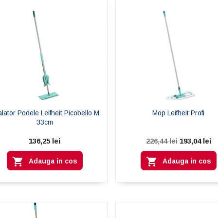
lator Podele Leifheit Picobello M
Mop Leifheit Profi
33cm
136,25 lei
193,04 lei
226,44 lei


Adauga in cos
Adauga in cos