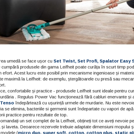
rea umedă se face ușor cu
Set Twist, Set Profi, Spalator Easy 
e cumpără produsele din gama Leifheit poate curăța în scurt timp pod
n efort. Acest lucru este posibil prin mecanisme ingenioase și materia
ate maximă la Leifheit: de exemplu, ștergătoarele cu presă sau mecan
ort.
ce, confortabile și practice - produsele Leifheit sunt ideale pentru c
enții
rdăria . Regulus Power Vac funcționează fără cabluri enervante și asp
tul maxim al
 Tenso
îndepărtează cu ușurință urmele de murdarie. Nu este nevoie s
Leifhe
r fotovoltaice
a se elimina, bacteriile si germenii sunt îndepartate cu vapori de apă
Mopul 
ii practice pentru rezultate de top.
găleat
a panourilor solare
mandați un set complet de la Leifheit, obțineți tot ce aveți nevoie 
să fie complicată,
 și laveta. Deoarece rezervele trebuie adaptate dimensiuni mopului și 
Scapă d
 sau periculoasă
e modele (
micro duo, super soft, cotton, cotton plus, static p