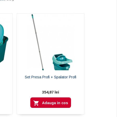
Cite
Citeste mai mult
eifheit Easy Spray XL te
 cureți podelele rapid,
t și fără...
 mai mult
Set Presa Profi + Spalator Profi
354,87 lei

Adauga in cos