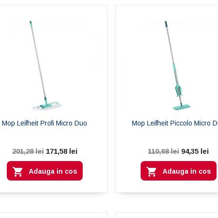
Mop Leifheit Profi Micro Duo
Mop Leifheit Piccolo Micro 
171,58 lei
94,35 lei
201,28 lei
110,68 lei


Adauga in cos
Adauga in cos