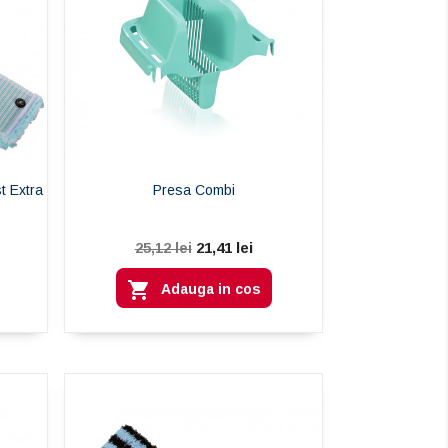
t Extra
Presa Combi
21,41 lei
25,12 lei

Adauga in cos