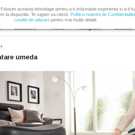
 Folosim aceasta tehnologie pentru a-ti imbunatati experienta si a-ti fur

em la dispozitie. Te rugam sa citesti
Politica noastra de Confidentialit
conditii de utilizare
pentru mai multe detalii.
e
Bucatarie
Promo
Resigilate
Soehnle
da
atare umeda