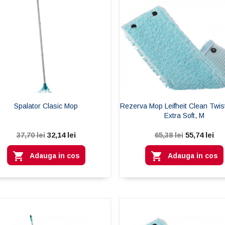
Spalator Clasic Mop
Rezerva Mop Leifheit Clean Twis
Extra Soft, M
32,14 lei
55,74 lei
37,70 lei
65,38 lei


Adauga in cos
Adauga in cos