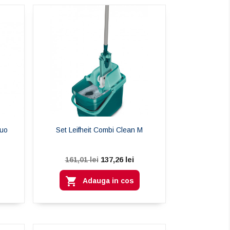
Duo
Set Leifheit Combi Clean M
137,26 lei
161,01 lei

Adauga in cos