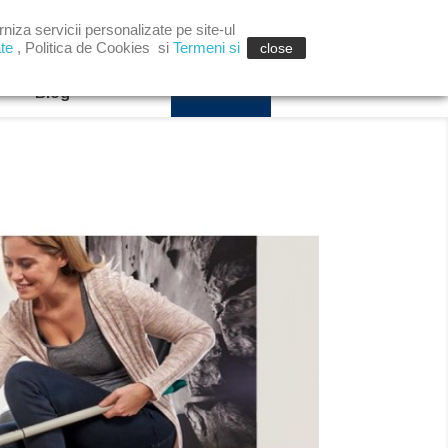
niza servicii personalizate pe site-ul

shopping_cart
Autentificare
Cos
(0)
ate
,
Politica de Cookies
si
Termeni si
close
Blog