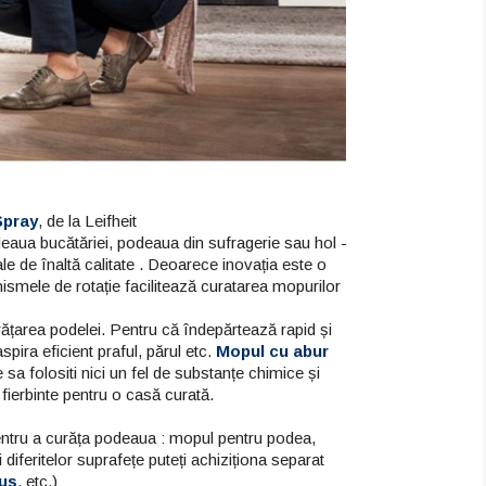
Spray
, de la Leifheit
eaua bucătăriei, podeaua din sufragerie sau hol -
le de înaltă calitate . Deoarece inovația este o
ismele de rotație facilitează curatarea mopurilor
urățarea podelei. Pentru că îndepărtează rapid și
Ce și cum să cureți în doar
ira eficient praful, părul etc.
Mopul cu abur
Spu
10 minute când „musafirii
a folositi nici un fel de substanțe chimice și
it Easy Spray XL:
ali
sunt pe drum”
 fierbinte pentru o casă curată.
care elimină
a din curățenie
Pro
Curățenia detaliată pe minute,
pentru a curăța podeaua : mopul pentru podea,
Leif
în cele 4 zone mari din casă
diferitelor suprafețe puteți achiziționa separat
e găleata grea! Află cum
lus
, etc.)