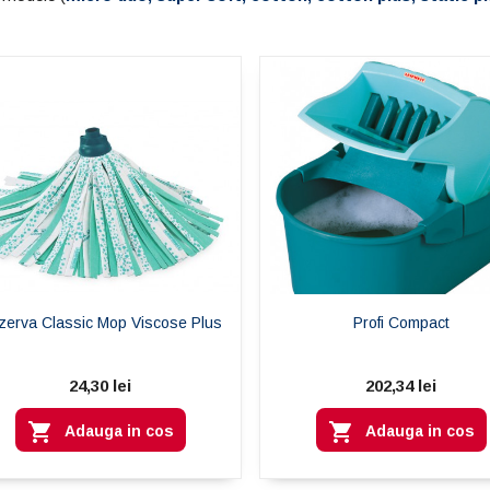
mopul L
 mult
ajută să
fără efor
Curățenia sustenabilă
începe cu alegeri
Citeste
inteligente!
SUPERDUSTER – pămătuful de
praf reutilizabil care îmbină
curățenia impecabilă cu grija
pentru mediu
Citeste mai mult
zerva Classic Mop Viscose Plus
Profi Compact
24,30 lei
202,34 lei


Adauga in cos
Adauga in cos