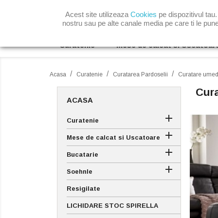
Home
Acest site utilizeaza
|
Contact
Suna-ne:
0727001945
Cookies
pe dispozitivul tau.
nostru sau pe alte canale media pe care ti le pun
Curatenie
Mese de calcat si Uscatoar
Acasa
Curatenie
Curatarea Pardoselii
Curatare ume
Cur
ACASA

Curatenie

Mese de calcat si Uscatoare

Bucatarie

Soehnle
Resigilate
LICHIDARE STOC SPIRELLA