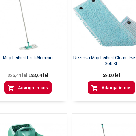
Mop Leifheit Profi Aluminiu
Rezerva Mop Leifheit Clean Twis
Soft XL
193,04 lei
59,00 lei
226,44 lei


Adauga in cos
Adauga in cos