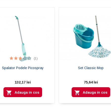
(1)
Spalator Podele Picospray
Set Classic Mop
132,17 lei
75,64 lei


Adauga in cos
Adauga in cos