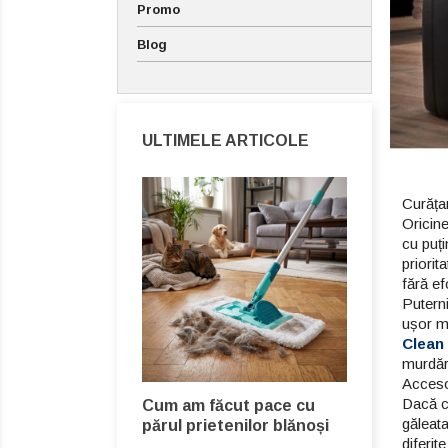
Promo
Blog
ULTIMELE ARTICOLE
Curăța
Oricin
cu puți
priorit
fără ef
Puterni
Cum să m
ușor mu
randamen
Clean
panourilo
e la Leifheit
murdări
t!
Accesor
Întreținere
Dacă co
Cum am făcut pace cu
în casă acest
nu trebuie 
găleata
părul prietenilor blănoși
em de eficient!
obositoare
diferit