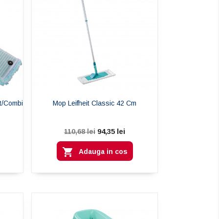
t/Combi
Mop Leifheit Classic 42 Сm
94,35 lei
110,68 lei

Adauga in cos