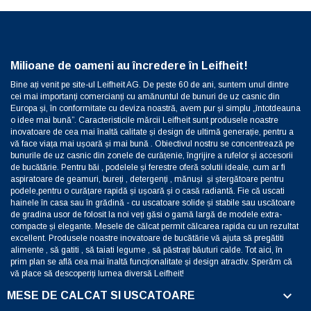
Milioane de oameni au încredere în Leifheit!
Bine ați venit pe site-ul Leifheit AG. De peste 60 de ani, suntem unul dintre
cei mai importanți comercianți cu amănuntul de bunuri de uz casnic din
Europa și, în conformitate cu deviza noastră, avem pur și simplu „întotdeauna
o idee mai bună”. Caracteristicile mărcii Leifheit sunt produsele noastre
inovatoare de cea mai înaltă calitate și design de ultimă generație, pentru a
vă face viața mai ușoară și mai bună . Obiectivul nostru se concentrează pe
bunurile de uz casnic din zonele de curățenie, îngrijire a rufelor și accesorii
de bucătărie. Pentru băi , podelele și ferestre oferă solutii ideale, cum ar fi
aspiratoare de geamuri, bureți , detergenți , mănuși și ștergătoare pentru
podele,pentru o curățare rapidă și ușoară și o casă radiantă. Fie că uscati
hainele în casa sau în grădină - cu uscatoare solide și stabile sau uscătoare
de gradina usor de folosit la noi veți găsi o gamă largă de modele extra-
compacte și elegante. Mesele de călcat permit călcarea rapida cu un rezultat
excellent. Produsele noastre inovatoare de bucătărie vă ajuta să pregătiti
alimente , să gatiti , să taiati legume , să păstrați băuturi calde. Tot aici, în
prim plan se află cea mai înaltă funcționalitate și design atractiv. Sperăm că
vă place să descoperiți lumea diversă Leifheit!

MESE DE CALCAT SI USCATOARE