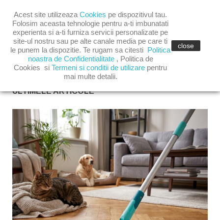

Acest site utilizeaza
Cookies
pe dispozitivul tau.

shopping_cart
(0)
Folosim aceasta tehnologie pentru a-ti imbunatati
experienta si a-ti furniza servicii personalizate pe
site-ul nostru sau pe alte canale media pe care ti

close
le punem la dispozitie. Te rugam sa citesti
Politica
noastra de Confidentialitate
,
Politica de
Cookies
si
Termeni si conditii de utilizare
pentru
mai multe detalii.
ULTIMELE ARTICOLE