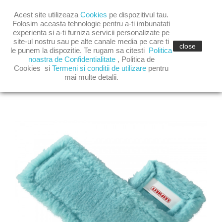

Acest site utilizeaza
Cookies
pe dispozitivul tau.

shopping_cart
(0)
Folosim aceasta tehnologie pentru a-ti imbunatati
experienta si a-ti furniza servicii personalizate pe
site-ul nostru sau pe alte canale media pe care ti

close
le punem la dispozitie. Te rugam sa citesti
Politica
noastra de Confidentialitate
,
Politica de
Cookies
si
Termeni si conditii de utilizare
pentru
mai multe detalii.
REZERVA PROFI XL STATIC PLUS