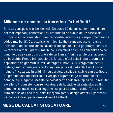
Milioane de oameni au încredere în Leifheit!
Bine ați venit pe site-ul Leifheit AG. De peste 60 de ani, suntem unul dintre
cei mai importanți comercianți cu amănuntul de bunuri de uz casnic din
Europa și, în conformitate cu deviza noastră, avem pur și simplu „întotdeauna
o idee mai bună”. Caracteristicile mărcii Leifheit sunt produsele noastre
inovatoare de cea mai înaltă calitate și design de ultimă generație, pentru a
vă face viața mai ușoară și mai bună . Obiectivul nostru se concentrează pe
bunurile de uz casnic din zonele de curățenie, îngrijire a rufelor și accesorii
de bucătărie. Pentru băi , podelele și ferestre oferă solutii ideale, cum ar fi
aspiratoare de geamuri, bureți , detergenți , mănuși și ștergătoare pentru
podele,pentru o curățare rapidă și ușoară și o casă radiantă. Fie că uscati
hainele în casa sau în grădină - cu uscatoare solide și stabile sau uscătoare
de gradina usor de folosit la noi veți găsi o gamă largă de modele extra-
compacte și elegante. Mesele de călcat permit călcarea rapida cu un rezultat
excellent. Produsele noastre inovatoare de bucătărie vă ajuta să pregătiti
alimente , să gatiti , să taiati legume , să păstrați băuturi calde. Tot aici, în
prim plan se află cea mai înaltă funcționalitate și design atractiv. Sperăm că
vă place să descoperiți lumea diversă Leifheit!

MESE DE CALCAT SI USCATOARE